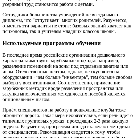
усердный труд становится работа с детьми.
Сотрудники большинства учреждений не всегда имеют
дипломы, что "отпугивает" многих родителей. Разумеется,
отметать эти варианты не стоит: базовых знаний хватает как
психологам, так и учителям младших классов школы.
Используемые программы обучения
В последнее время российские организации дошкольного
характера заимствуют зарубежные подходы: например,
разделение помещений на зоны под отдельные занятия или
игры. Отечественные центры, однако, не скупаются на
оборудовании - чем больше "инвентарь", тем больше свобода
выбора у воспитанников. Соответственно, применение
зарубежных методик вроде разделения пространства или
закупка многочисленных методических пособий является
опциональным шагом.
Приём специалистов на работу в дошкольные клубы тоже
обходится дорого. Такая мера необязательна, если речь идёт о
типичных групповых уроках, проходящих 2-3 раза каждую
неделю. Разумеется, программы иногда включают методики
от специалистов. Рекомендация сводится к тому, чтобы
родители посоветовались с учителями по поводу подбора