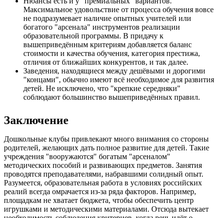
Нюансы есть и у "премиальных" вариантов.
Максимальное удовольствие от процесса обучения вовсе
не подразумевает наличие опытных учителей или
богатого "арсенала" инструментов реализации
образовательной программы. В придачу к
вышеприведённым критериям добавляется баланс
стоимости и качества обучения, категория престижа,
отличия от ближайших конкурентов, и так далее.
Заведения, находящиеся между дешёвыми и дорогими
"концами", обычно имеют всё необходимое для развития
детей. Не исключено, что "крепкие середняки"
соблюдают большинство вышеприведённых правил.
Заключение
Дошкольные клубы привлекают много внимания со стороны
родителей, желающих дать полное развитие для детей. Такие
учреждения "вооружаются" богатым "арсеналом"
методических пособий и развивающих предметов. Занятия
проводятся преподавателями, набравшими солидный опыт.
Разумеется, образовательная работа в условиях российских
реалий всегда омрачается из-за ряда факторов. Например,
площадкам не хватает бюджета, чтобы обеспечить центр
игрушками и методическими материалами. Отсюда вытекает
необходимость соблюдения критериев, когда речь идёт о