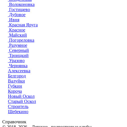
Волоконовка
Гостищево
Дубовое
Ивня
Красная Яруга
Красное
Майский
Погореловка
Разумное
Северный
Троицкий
Уразово
Чернянка
Алексеевка
Белгород
Валуйки
Губкин
Короча
Новый Оскол
Старый Оскол
Строитель
Шебекино
Справочник
© 2018–2026 – Детские , подростковые клубы