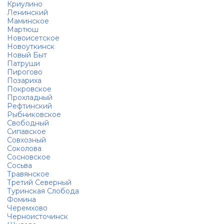
Криулино
Ленинский
Маминское
Мартюш
Новоисетское
Новоуткинск
Новый Быт
Патруши
Пирогово
Позариха
Покровское
Прохладный
Рефтинский
Рыбниковское
Свободный
Сипавское
Совхозный
Соколова
Сосновское
Сосьва
Травянское
Третий Северный
Туринская Слобода
Фомина
Черемхово
Черноисточинск