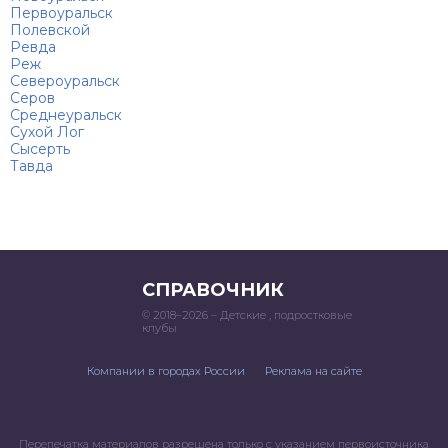
Первоуральск
Полевской
Ревда
Реж
Североуральск
Серов
Среднеуральск
Сухой Лог
Сысерть
Тавда
СПРАВОЧНИК
© 2018–2026 – Детские , подростковые
клубы
Компании в городах России
Реклама на сайте
Перепечатка материалов разрешена только с указанием первоисточника