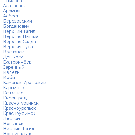
Шилова
Алапаевск
Арамиль
Асбест
Березовский
Богданович
Верхний Тагил
Верхняя Пышма
Верхняя Салда
Верхняя Тура
Волчанск
Дегтярск
Екатеринбург
Заречный
Ивдель
Ирбит
Каменск-Уральский
Карпинск
Качканар
Кировград
Краснотурьинск
Красноуральск
Красноуфимск
Лесной
Невьянск
Нижний Тагил
Новоуральск