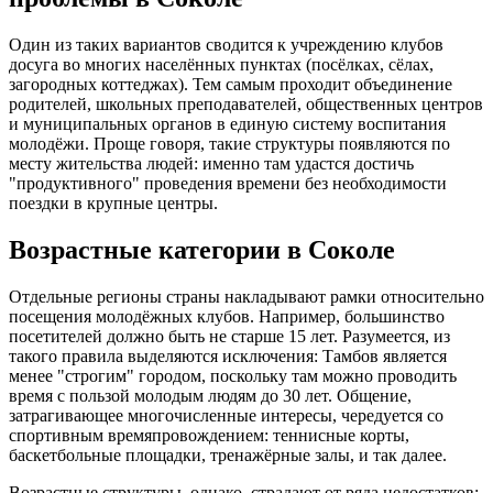
Один из таких вариантов сводится к учреждению клубов
досуга во многих населённых пунктах (посёлках, сёлах,
загородных коттеджах). Тем самым проходит объединение
родителей, школьных преподавателей, общественных центров
и муниципальных органов в единую систему воспитания
молодёжи. Проще говоря, такие структуры появляются по
месту жительства людей: именно там удастся достичь
"продуктивного" проведения времени без необходимости
поездки в крупные центры.
Возрастные категории в Соколе
Отдельные регионы страны накладывают рамки относительно
посещения молодёжных клубов. Например, большинство
посетителей должно быть не старше 15 лет. Разумеется, из
такого правила выделяются исключения: Тамбов является
менее "строгим" городом, поскольку там можно проводить
время с пользой молодым людям до 30 лет. Общение,
затрагивающее многочисленные интересы, чередуется со
спортивным времяпровождением: теннисные корты,
баскетбольные площадки, тренажёрные залы, и так далее.
Возрастные структуры, однако, страдают от ряда недостатков: