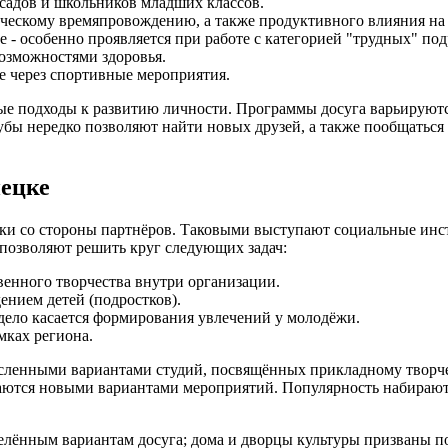
садов и школьников младших классов.
рческому времяпровождению, а также продуктивного влияния н
 - особенно проявляется при работе с категорией "трудных" под
озможностями здоровья.
е через спортивные мероприятия.
ые подходы к развитию личности. Программы досуга варьируются
бы нередко позволяют найти новых друзей, а также пообщаться с
ецке
ржки со стороны партнёров. Таковыми выступают социальные и
позволяют решить круг следующих задач:
венного творчества внутри организации.
нием детей (подростков).
 дело касается формирования увлечений у молодёжи.
мках региона.
енными вариантами студий, посвящённых прикладному творчеств
ваются новыми вариантами мероприятий. Популярность набирают
еделённым вариантам досуга; дома и дворцы культуры призваны