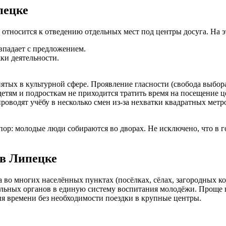
пецке
 относится к отведению отдельных мест под центры досуга. На э
впадает с предложением.
ки деятельности.
ятых в культурной сфере. Проявление гласности (свобода выбор
етям и подросткам не приходится тратить время на посещение ц
роводят учёбу в несколько смен из-за нехватки квадратных метр
пор: молодые люди собираются во дворах. Не исключено, что в 
в Липецке
 во многих населённых пунктах (посёлках, сёлах, загородных к
ьных органов в единую систему воспитания молодёжи. Проще го
ия времени без необходимости поездки в крупные центры.