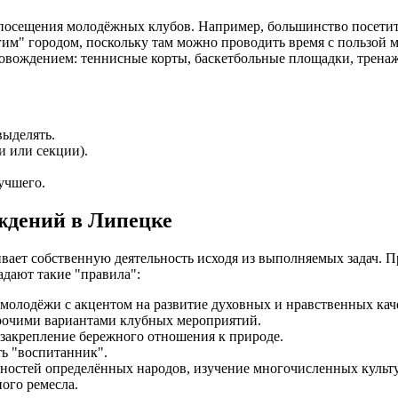
сещения молодёжных клубов. Например, большинство посетителе
гим" городом, поскольку там можно проводить время с пользой 
вождением: теннисные корты, баскетбольные площадки, тренажё
выделять.
и или секции).
учшего.
ждений в Липецке
ает собственную деятельность исходя из выполняемых задач. 
адают такие "правила":
 молодёжи с акцентом на развитие духовных и нравственных кач
прочими вариантами клубных мероприятий.
закрепление бережного отношения к природе.
ть "воспитанник".
нностей определённых народов, изучение многочисленных культ
ного ремесла.