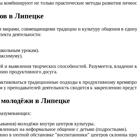
лы комбинируют не только практические методы развития личнос
ов в Липецке
мирами, совмещающими традиции и культуру общения в единую 
пекта деятельности:
школьным урокам).
аксимуму).
ей и выявления творческих способностей. Разумеется, владение
нию продуктивного досуга.
рактиковаться традиционные подходы к продуктивному времяпр
м у преподавателей деятельность сводится к закреплению предст
 молодёжи в Липецке
дразумевающих:
ывания) молодёжи внутри центров культуры.
вленных на неформальное общение с детьми (подростками).
нно в уютной обстановке "воспитанники" центров склонны проя