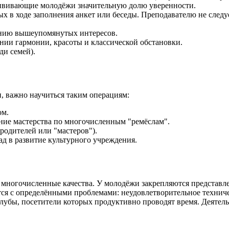
ививающие молодёжи значительную долю уверенности.
х в ходе заполнения анкет или беседы. Преподавателю не следуе
ению вышеупомянутых интересов.
нии гармонии, красоты и классической обстановки.
ди семей).
, важно научиться таким операциям:
ом.
ние мастерства по многочисленным "ремёслам".
родителей или "мастеров").
д в развитие культурного учреждения.
многочисленные качества. У молодёжи закрепляются представлен
вается с определёнными проблемами: неудовлетворительное техн
 клубы, посетители которых продуктивно проводят время. Деяте