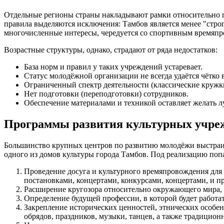
Отдельные регионы страны накладывают рамки относительно по
правила выделяются исключения: Тамбов является менее "стро
многочисленные интересы, чередуется со спортивным времяпро
Возрастные структуры, однако, страдают от ряда недостатков:
База норм и правил у таких учреждений устаревает.
Статус молодёжной организации не всегда удаётся чётко 
Ограниченный спектр деятельности (классические кружк
Нет подготовки (переподготовки) сотрудников.
Обеспечение материалами и техникой оставляет желать л
Программы развития культурных учре
Большинство крупных центров по развитию молодёжи выстраив
одного из домов культуры города Тамбов. Под реализацию поп
Проведение досуга и культурного времяпровождения для
постановками, концертами, конкурсами, концертами, и 
Расширение кругозора относительно окружающего мира, 
Определение будущей профессии, в которой будет работа
Закрепление исторических ценностей, этнических особе
обрядов, праздников, музыки, танцев, а также традицион