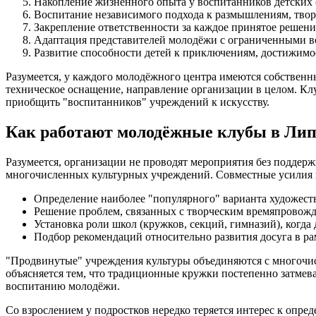
Накопление жизненного опыта у воспитанников детских 
Воспитание независимого подхода к размышлениям, тво
Закрепление ответственности за каждое принятое решение
Адаптация представителей молодёжи с ограниченными в
Развитие способности детей к приключениям, достижимо
Разумеется, у каждого молодёжного центра имеются собственн
техническое оснащение, направление организации в целом. Клу
приобщить "воспитанников" учреждений к искусству.
Как работают молодёжные клубы в Лип
Разумеется, организации не проводят мероприятия без подде
многочисленных культурных учреждений. Совместные усилия 
Определение наиболее "популярного" варианта художест
Решение проблем, связанных с творческим времяпровожде
Установка роли школ (кружков, секций, гимназий), когда
Подбор рекомендаций относительно развития досуга в ра
"Продвинутые" учреждения культуры объединяются с многочисл
объясняется тем, что традиционные кружки постепенно затме
воспитанию молодёжи.
Со взрослением у подростков нередко теряется интерес к опр