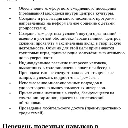
Обеспечение комфортного ежедневного посещения
(пребывания) молодёжи внутри центров культуры.
Создание и реализация многочисленных программ,
направленных на неформальное общение с детьми
(подростками).
Создание комфортных условий внутри организаций -
именно в уютной обстановке "воспитанники" центров
склонны проявлять максимальный вклад в творческую
деятельность. Обычно для этой цели применяются
групповые игры, прививающие молодёжи значительную
долю уверенности.
Индивидуальное развитие интересов человека,
выявленных в ходе заполнения анкет или беседы.
Преподавателю не следует навязывать творческие
жанры, а увлекать подростков в "ремёсла".
Использование многочисленных подходов к
удовлетворению вышеупомянутых интересов.
Привлечение населения в клубы, базирующееся на
сочетании гармонии, красоты и классической
обстановки.
Проведение любительского досуга (преимущественно
среди семей).
Перечень полезных навыков в