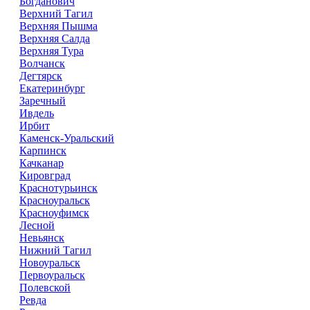
Богданович
Верхний Тагил
Верхняя Пышма
Верхняя Салда
Верхняя Тура
Волчанск
Дегтярск
Екатеринбург
Заречный
Ивдель
Ирбит
Каменск-Уральский
Карпинск
Качканар
Кировград
Краснотурьинск
Красноуральск
Красноуфимск
Лесной
Невьянск
Нижний Тагил
Новоуральск
Первоуральск
Полевской
Ревда