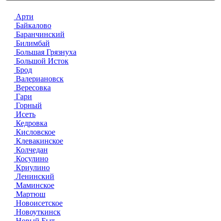
Арти
Байкалово
Баранчинский
Билимбай
Большая Грязнуха
Большой Исток
Брод
Валериановск
Вересовка
Гари
Горный
Исеть
Кедровка
Кисловское
Клевакинское
Колчедан
Косулино
Криулино
Ленинский
Маминское
Мартюш
Новоисетское
Новоуткинск
Новый Быт