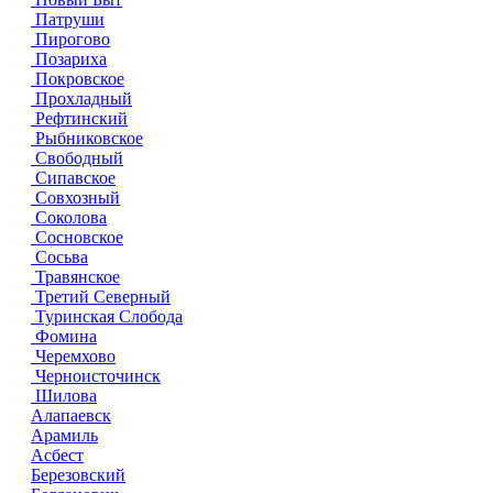
Патруши
Пирогово
Позариха
Покровское
Прохладный
Рефтинский
Рыбниковское
Свободный
Сипавское
Совхозный
Соколова
Сосновское
Сосьва
Травянское
Третий Северный
Туринская Слобода
Фомина
Черемхово
Черноисточинск
Шилова
Алапаевск
Арамиль
Асбест
Березовский