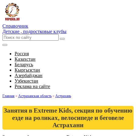
Справочник
Детские , подростковые клубы
Россия
Казахстан
Беларусь
Кыргызстан
Азербайджан
Узбекистан
Реклама на сайте
Главная
»
Астраханская область
»
Астрахань
Занятия в Extreme Kids, секция по обучению
езде на роликах, велосипеде и беговеле
Астрахани