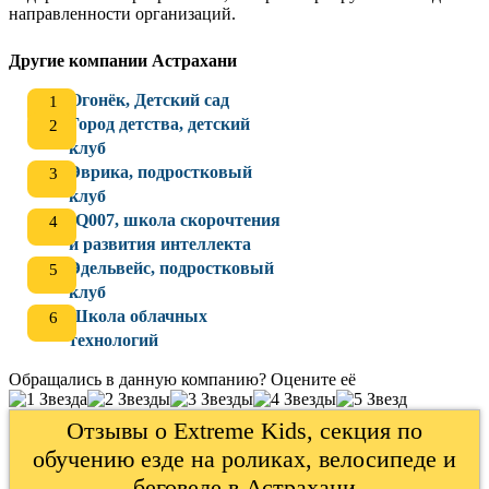
направленности организаций.
Другие компании Астрахани
Огонёк, Детский сад
Город детства, детский
клуб
Эврика, подростковый
клуб
IQ007, школа скорочтения
и развития интеллекта
Эдельвейс, подростковый
клуб
Школа облачных
технологий
Обращались в данную компанию? Оцените её
Отзывы о Extreme Kids, секция по
обучению езде на роликах, велосипеде и
беговеле в Астрахани