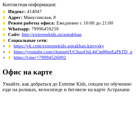
Контактная информация:
Индекс:
414047
Адрес:
Минусинская, 8
Режим работы офиса:
Ежедневно с 10:00 до 21:00
Whatsapp:
79996459259
Сайт:
http://extremekids.ru/astrakhan
Социальные сети:
https://vk.com/extremekids.astrakhan.kirovsky
https://youtube.com/channel/UCluurOsL4iCm88mEaFhTD_g
https://t.me/+79994526092
Офис на карте
Узнайте, как добраться до Extreme Kids, секция по обучению
езде на роликах, велосипеде и беговеле на карте Астрахани